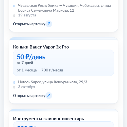
Чувашская Республика — Чувашия, Чебоксары, улица
Бориса Семёновича Маркова, 12
19 августа
↗
Открыть карточку
Коньки Bauer Vapor 3x Pro
Зимний инвентарь (сноуборды, лыжи и прочее)
50 ₽/день
от 7 дней
от 1 месяца — 700 ₽/месяц
Новосибирск, улица Кошурникова, 29/3
3 октября
↗
Открыть карточку
Инструменты клининг инвентарь
Другое