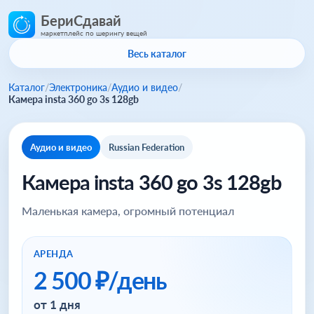
БериСдавай
маркетплейс по шерингу вещей
Весь каталог
Каталог
/
Электроника
/
Аудио и видео
/
Камера insta 360 go 3s 128gb
Аудио и видео
Russian Federation
Камера insta 360 go 3s 128gb
Маленькая камера, огромный потенциал
АРЕНДА
2 500 ₽/день
от 1 дня