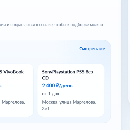
рии и сохраняются в ссылке, чтобы к подборке можно
Смотреть все
S VivoBook
SonyPlaystation PS5 без
CD
ь
2 400 ₽/день
от 1 дня
а Маргелова,
Москва, улица Маргелова,
3к1