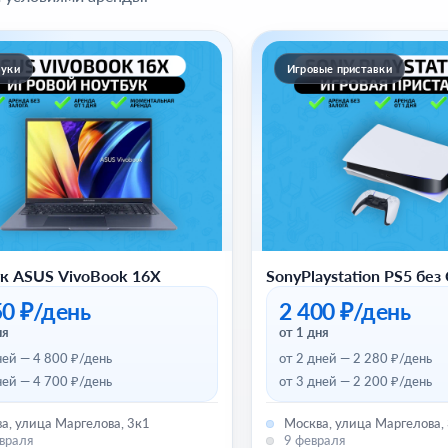
уки
Игровые приставки
к ASUS VivoBook 16X
SonyPlaystation PS5 без
50 ₽/день
2 400 ₽/день
ня
от 1 дня
ней — 4 800 ₽/день
от 2 дней — 2 280 ₽/день
ней — 4 700 ₽/день
от 3 дней — 2 200 ₽/день
а, улица Маргелова, 3к1
Москва, улица Маргелова,
враля
9 февраля