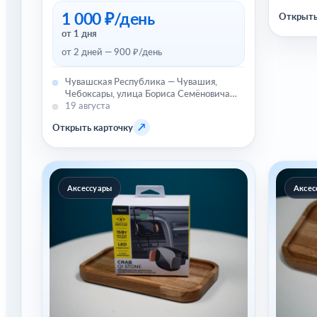
1 000 ₽/день
Открыть
от 1 дня
от 2 дней — 900 ₽/день
Чувашская Республика — Чувашия,
Чебоксары, улица Бориса Семёновича
Маркова, 12
19 августа
↗
Открыть карточку
Аксессуары
Аксес