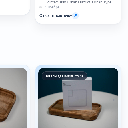
Odintsovskiy Urban District, Urban-Type
Settlement of Novoivanovskoe, Zapadnaya
4 ноября
ulitsa, 181
↗
Открыть карточку
Товары для компьютера