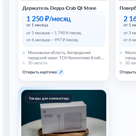
Держатель Deppa Crab QI Stone
Поверб
1 250 ₽/месяц
2 1
от 1 месяца
от 1 м
от 3 месяцев — 1 740 ₽/месяц
от 3 м
от 6 месяцев — 997 ₽/месяц
от 6 м
Московская область, Богородский
Моско
городской округ, ТСН Колонтаево Клаб,
город
улица Комарова, 43
30 августа
улица
30 ав
↗
Открыть карточку
Открыть
Товары для компьютера