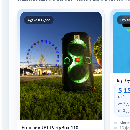
Аудио и видео
Ноутб
Ноутбу
5 1
от 1 д
от 2 д
от 3 д
Москв
Колонки JBL PartyBox 110
10 фе