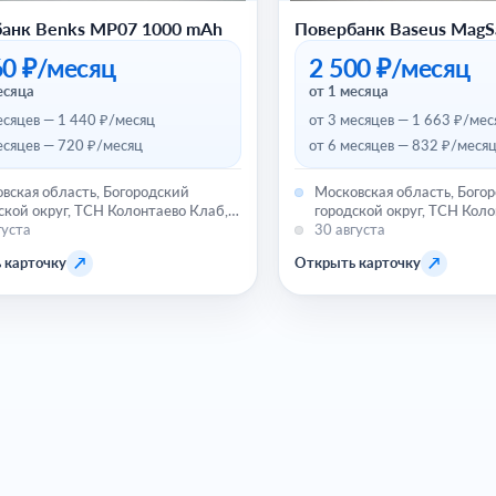
анк Benks MP07 1000 mAh
Повербанк Baseus MagS
60 ₽/месяц
2 500 ₽/месяц
есяца
от 1 месяца
есяцев — 1 440 ₽/месяц
от 3 месяцев — 1 663 ₽/мес
есяцев — 720 ₽/месяц
от 6 месяцев — 832 ₽/меся
вская область, Богородский
Московская область, Бого
ской округ, ТСН Колонтаево Клаб,
городской округ, ТСН Коло
 Комарова, 43
густа
улица Комарова, 43
30 августа
↗
↗
 карточку
Открыть карточку