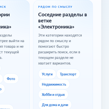
ИСК
РЯДОМ ПО СМЫСЛУ
ории
Соседние разделы в
ветке
ника»
«Электроника»
разделы
Эти категории находятся
трее выйти на
рядом по смыслу и
п товара и не
помогают быстро
ст текущей
расширить поиск, если в
а.
текущем разделе не
хватает вариантов.
Услуги
Транспорт
Фото
Недвижимость
о
Хобби и отдых
Для дома и дачи