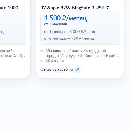
afe 1000
ЗУ Apple 87W MagSafe 3 USB-C
1 500 ₽/месяц
от 3 месяцев
яц
от 1 месяца — 3 000 ₽/месяц
ц
от 6 месяцев — 750 ₽/месяц
родский
Московская область, Богородский
нтаево Клаб,
городской округ, ТСН Колонтаево Клаб,
улица Комарова, 43
30 августа
↗
Открыть карточку