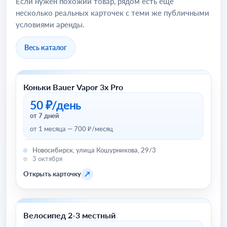
Если нужен похожий товар, рядом есть ещё
несколько реальных карточек с теми же публичными
условиями аренды.
Весь каталог
Коньки Bauer Vapor 3x Pro
Зимний инвентарь (сноуборды, лыжи и прочее)
50 ₽/день
от 7 дней
от 1 месяца — 700 ₽/месяц
Новосибирск, улица Кошурникова, 29/3
3 октября
↗
Открыть карточку
Велосипед 2-3 местный
Велосипеды