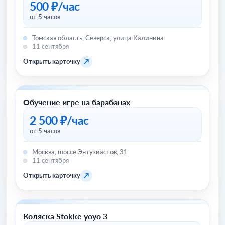
500 ₽/час
от 5 часов
Томская область, Северск, улица Калинина
11 сентября
↗
Открыть карточку
Обучение игре на барабанах
Хобби и отдых
2 500 ₽/час
от 5 часов
Москва, шоссе Энтузиастов, 31
11 сентября
↗
Открыть карточку
Коляска Stokke yoyo 3
Товары для детей и игрушки