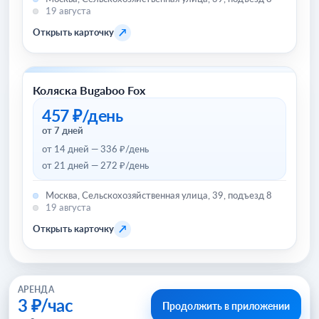
19 августа
↗
Открыть карточку
Коляска Bugaboo Fox
Товары для детей и игрушки
457 ₽/день
от 7 дней
от 14 дней — 336 ₽/день
от 21 дней — 272 ₽/день
Москва, Сельскохозяйственная улица, 39, подъезд 8
19 августа
↗
Открыть карточку
АРЕНДА
3 ₽/час
Продолжить в приложении