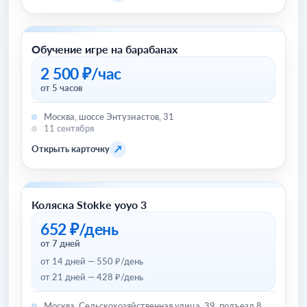
Обучение игре на барабанах
Хобби и отдых
2 500 ₽/час
от 5 часов
Москва, шоссе Энтузиастов, 31
11 сентября
↗
Открыть карточку
Коляска Stokke yoyo 3
Товары для детей и игрушки
652 ₽/день
от 7 дней
от 14 дней — 550 ₽/день
от 21 дней — 428 ₽/день
Москва, Сельскохозяйственная улица, 39, подъезд 8