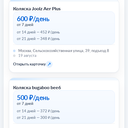
Коляска Joolz Aer Plus
Товары для детей и игрушки
600 ₽/день
от 7 дней
от 14 дней — 452 ₽/день
от 21 дней — 348 ₽/день
Москва, Сельскохозяйственная улица, 39, подъезд 8
19 августа
↗
Открыть карточку
Коляска bugaboo bee6
Товары для детей и игрушки
500 ₽/день
от 7 дней
от 14 дней — 372 ₽/день
от 21 дней — 300 ₽/день